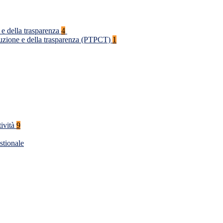
 e della trasparenza
4
rruzione e della trasparenza (PTPCT)
1
tività
9
stionale