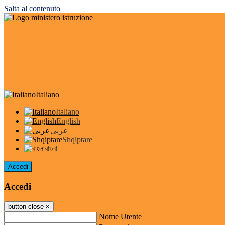
Salta al contenuto
Italiano
Italiano
English
عربى
Shqiptare
বাংলা
Accedi
Accedi
button close
×
Nome Utente