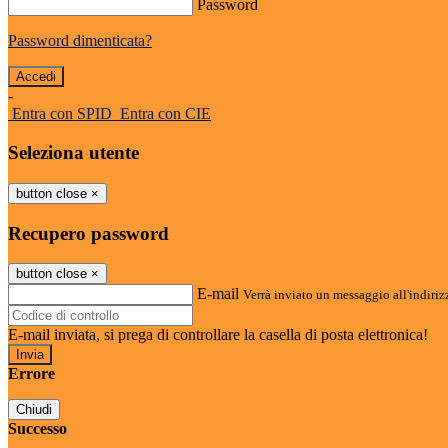
Password
Password dimenticata?
-
Entra con SPID
Entra con CIE
Seleziona utente
button close
×
Recupero password
button close
×
E-mail
Verrà inviato un messaggio all'indirizz
E-mail inviata, si prega di controllare la casella di posta elettronica!
Errore
Chiudi
Successo