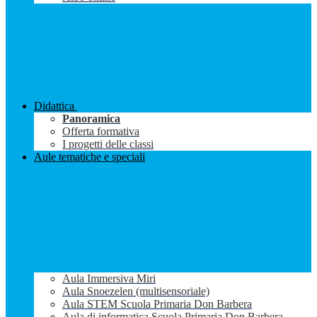
Didattica
Panoramica
Offerta formativa
I progetti delle classi
Aule tematiche e speciali
Aula Immersiva Miri
Aula Snoezelen (multisensoriale)
Aula STEM Scuola Primaria Don Barbera
Aula di informatica Scuola Primaria Don Barbera