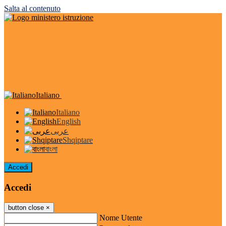
Salta al contenuto
Italiano
Italiano
English
عربى
Shqiptare
বাংলা
Accedi
Accedi
button close
×
Nome Utente