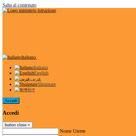
Salta al contenuto
Italiano
Italiano
English
عربى
Shqiptare
বাংলা
Accedi
Accedi
button close
×
Nome Utente