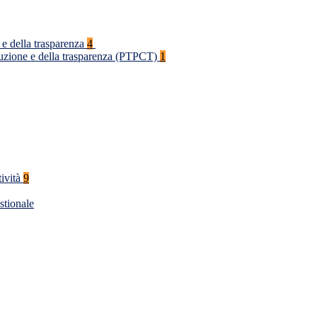
 e della trasparenza
4
rruzione e della trasparenza (PTPCT)
1
tività
9
stionale