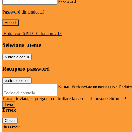
Password
Password dimenticata?
-
Entra con SPID
Entra con CIE
Seleziona utente
button close
×
Recupero password
button close
×
E-mail
Verrà inviato un messaggio all'indirizz
E-mail inviata, si prega di controllare la casella di posta elettronica!
Errore
Chiudi
Successo