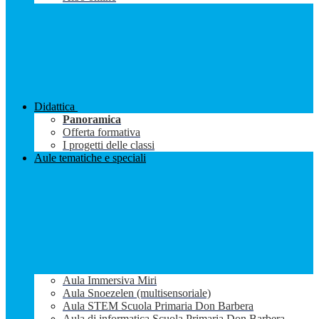
Didattica
Panoramica
Offerta formativa
I progetti delle classi
Aule tematiche e speciali
Aula Immersiva Miri
Aula Snoezelen (multisensoriale)
Aula STEM Scuola Primaria Don Barbera
Aula di informatica Scuola Primaria Don Barbera