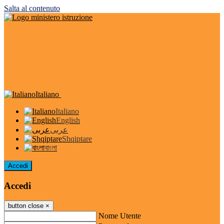
Salta al contenuto
Italiano
Italiano
English
عربى
Shqiptare
বাংলা
Accedi
Accedi
button close
×
Nome Utente