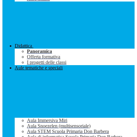
Didattica
Panoramica
Offerta formativa
I progetti delle classi
Aule tematiche e speciali
Aula Immersiva Miri
Aula Snoezelen (multisensoriale)
Aula STEM Scuola Primaria Don Barbera
Aula di informatica Scuola Primaria Don Barbera