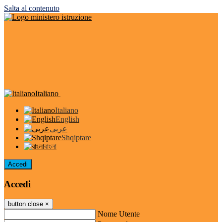
Salta al contenuto
Italiano
Italiano
English
عربى
Shqiptare
বাংলা
Accedi
Accedi
button close
×
Nome Utente