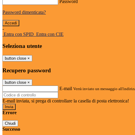
Password
Password dimenticata?
-
Entra con SPID
Entra con CIE
Seleziona utente
button close
×
Recupero password
button close
×
E-mail
Verrà inviato un messaggio all'indirizz
E-mail inviata, si prega di controllare la casella di posta elettronica!
Errore
Chiudi
Successo