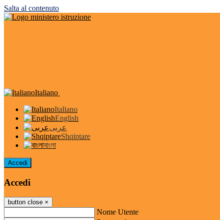
Salta al contenuto
Italiano
Italiano
English
عربى
Shqiptare
বাংলা
Accedi
Accedi
button close
×
Nome Utente