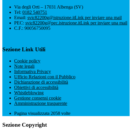
Via degli Orti – 17031 Albenga (SV)
Tel:
0182 540751
Email:
svic82200g@istruzione.it
Link per inviare una mail
PEC:
svic82200g@pec.istruzione.it
Link per inviare una mail
C.F.: 90056750095
Sezione Link Utili
Cookie policy
Note legali
Informativa Privacy
Ufficio Relazioni con il Pubblico
Dichiarazione di accessibilità
Obiettivi di accessibilità
Whistleblowing
Gestione consensi cookie
Amministrazione trasparente
Pagina visualizzata
2058
volte
Sezione Copyright