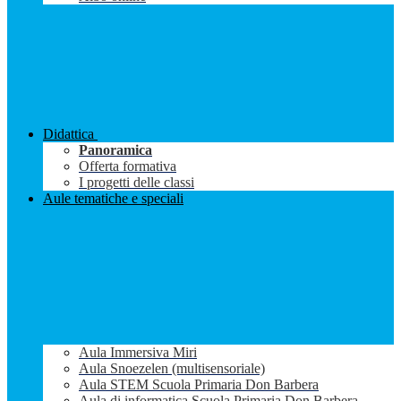
Didattica
Panoramica
Offerta formativa
I progetti delle classi
Aule tematiche e speciali
Aula Immersiva Miri
Aula Snoezelen (multisensoriale)
Aula STEM Scuola Primaria Don Barbera
Aula di informatica Scuola Primaria Don Barbera