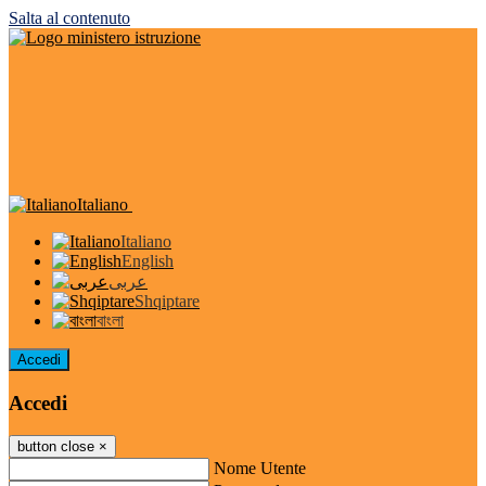
Salta al contenuto
Italiano
Italiano
English
عربى
Shqiptare
বাংলা
Accedi
Accedi
button close
×
Nome Utente