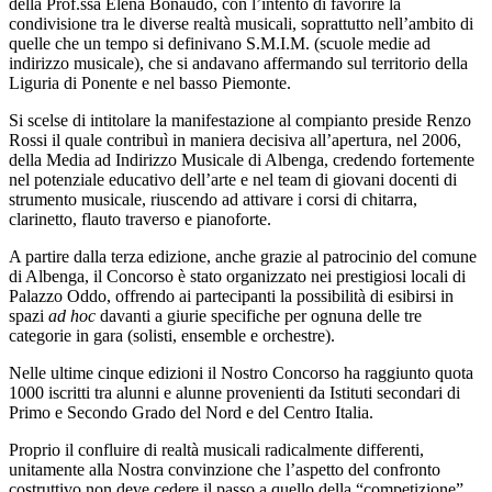
della Prof.ssa Elena Bonaudo, con l’intento di favorire la
condivisione tra le diverse realtà musicali, soprattutto nell’ambito di
quelle che un tempo si definivano S.M.I.M. (scuole medie ad
indirizzo musicale), che si andavano affermando sul territorio della
Liguria di Ponente e nel basso Piemonte.
Si scelse di intitolare la manifestazione al compianto preside Renzo
Rossi il quale contribuì in maniera decisiva all’apertura, nel 2006,
della Media ad Indirizzo Musicale di Albenga, credendo fortemente
nel potenziale educativo dell’arte e nel team di giovani docenti di
strumento musicale, riuscendo ad attivare i corsi di chitarra,
clarinetto, flauto traverso e pianoforte.
A partire dalla terza edizione, anche grazie al patrocinio del comune
di Albenga, il Concorso è stato organizzato nei prestigiosi locali di
Palazzo Oddo, offrendo ai partecipanti la possibilità di esibirsi in
spazi
ad hoc
davanti a giurie specifiche per ognuna delle tre
categorie in gara (solisti, ensemble e orchestre).
Nelle ultime cinque edizioni il Nostro Concorso ha raggiunto quota
1000 iscritti tra alunni e alunne provenienti da Istituti secondari di
Primo e Secondo Grado del Nord e del Centro Italia.
Proprio il confluire di realtà musicali radicalmente differenti,
unitamente alla Nostra convinzione che l’aspetto del confronto
costruttivo non deve cedere il passo a quello della “competizione”