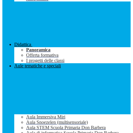
Didattica
Panoramica
Offerta formativa
I progetti delle classi
Aule tematiche e speciali
Aula Immersiva Miri
Aula Snoezelen (multisensoriale)
Aula STEM Scuola Primaria Don Barbera
Aula di informatica Scuola Primaria Don Barbera