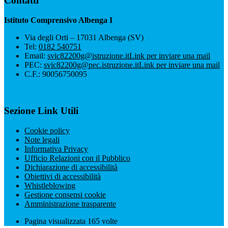
Contatti
Istituto Comprensivo Albenga I
Via degli Orti – 17031 Albenga (SV)
Tel:
0182 540751
Email:
svic82200g@istruzione.it
Link per inviare una mail
PEC:
svic82200g@pec.istruzione.it
Link per inviare una mail
C.F.: 90056750095
Sezione Link Utili
Cookie policy
Note legali
Informativa Privacy
Ufficio Relazioni con il Pubblico
Dichiarazione di accessibilità
Obiettivi di accessibilità
Whistleblowing
Gestione consensi cookie
Amministrazione trasparente
Pagina visualizzata
165
volte