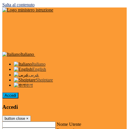
Salta al contenuto
Italiano
Italiano
English
عربى
Shqiptare
বাংলা
Accedi
Accedi
button close
×
Nome Utente