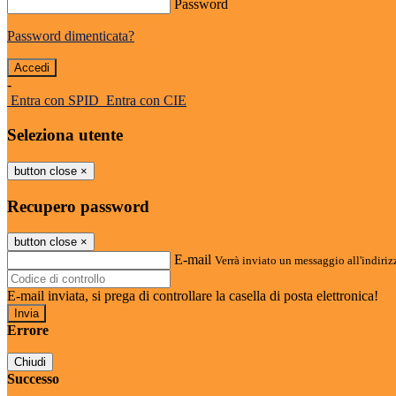
Password
Password dimenticata?
-
Entra con SPID
Entra con CIE
Seleziona utente
button close
×
Recupero password
button close
×
E-mail
Verrà inviato un messaggio all'indirizz
E-mail inviata, si prega di controllare la casella di posta elettronica!
Errore
Chiudi
Successo