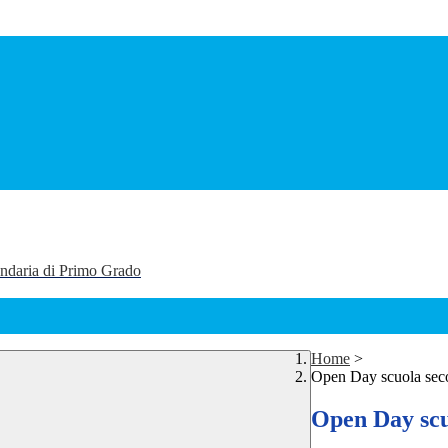
ondaria di Primo Grado
Home
>
Open Day scuola secon
Open Day scuo