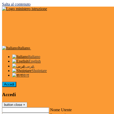
Salta al contenuto
Italiano
Italiano
English
عربى
Shqiptare
বাংলা
Accedi
Accedi
button close
×
Nome Utente