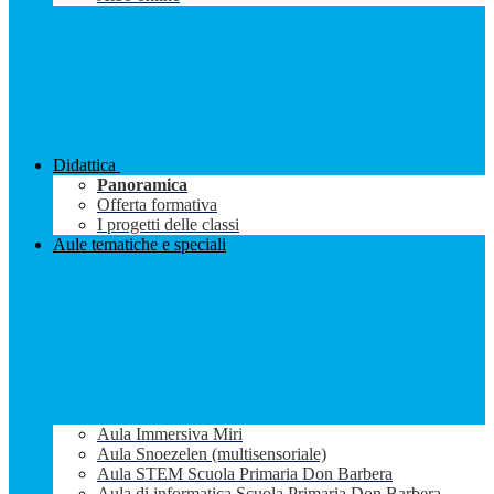
Didattica
Panoramica
Offerta formativa
I progetti delle classi
Aule tematiche e speciali
Aula Immersiva Miri
Aula Snoezelen (multisensoriale)
Aula STEM Scuola Primaria Don Barbera
Aula di informatica Scuola Primaria Don Barbera