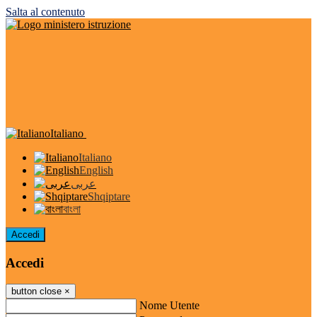
Salta al contenuto
Italiano
Italiano
English
عربى
Shqiptare
বাংলা
Accedi
Accedi
button close
×
Nome Utente