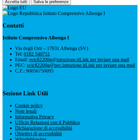
Accetta tutti
Salva le preferenze
Istituto Comprensivo Albenga I
Contatti
Istituto Comprensivo Albenga I
Via degli Orti – 17031 Albenga (SV)
Tel:
0182 540751
Email:
svic82200g@istruzione.it
Link per inviare una mail
PEC:
svic82200g@pec.istruzione.it
Link per inviare una mail
C.F.: 90056750095
Sezione Link Utili
Cookie policy
Note legali
Informativa Privacy
Ufficio Relazioni con il Pubblico
Dichiarazione di accessibilità
Obiettivi di accessibilità
Whistleblowing