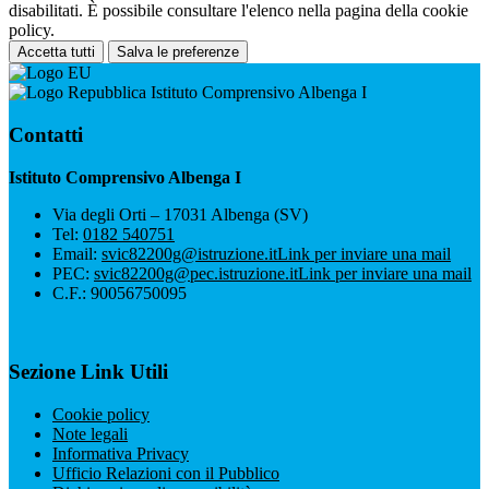
disabilitati. È possibile consultare l'elenco nella pagina della cookie
policy.
Accetta tutti
Salva le preferenze
Istituto Comprensivo Albenga I
Contatti
Istituto Comprensivo Albenga I
Via degli Orti – 17031 Albenga (SV)
Tel:
0182 540751
Email:
svic82200g@istruzione.it
Link per inviare una mail
PEC:
svic82200g@pec.istruzione.it
Link per inviare una mail
C.F.: 90056750095
Sezione Link Utili
Cookie policy
Note legali
Informativa Privacy
Ufficio Relazioni con il Pubblico