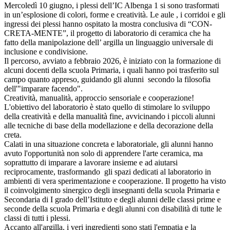
Mercoledì 10 giugno, i plessi dell’IC Albenga 1 si sono trasformati
in un’esplosione di colori, forme e creatività. Le aule , i corridoi e gli
ingressi dei plessi hanno ospitato la mostra conclusiva di “CON-
CRETA-MENTE”, il progetto di laboratorio di ceramica che ha
fatto della manipolazione dell’ argilla un linguaggio universale di
inclusione e condivisione.
Il percorso, avviato a febbraio 2026, è iniziato con la formazione di
alcuni docenti della scuola Primaria, i quali hanno poi trasferito sul
campo quanto appreso, guidando gli alunni secondo la filosofia
dell'"imparare facendo".
Creatività, manualità, approccio sensoriale e cooperazione!
L'obiettivo del laboratorio è stato quello di stimolare lo sviluppo
della creatività e della manualità fine, avvicinando i piccoli alunni
alle tecniche di base della modellazione e della decorazione della
creta.
Calati in una situazione concreta e laboratoriale, gli alunni hanno
avuto l'opportunità non solo di apprendere l'arte ceramica, ma
soprattutto di imparare a lavorare insieme e ad aiutarsi
reciprocamente, trasformando gli spazi dedicati al laboratorio in
ambienti di vera sperimentazione e cooperazione. Il progetto ha visto
il coinvolgimento sinergico degli insegnanti della scuola Primaria e
Secondaria di I grado dell’Istituto e degli alunni delle classi prime e
seconde della scuola Primaria e degli alunni con disabilità di tutte le
classi di tutti i plessi.
Accanto all'argilla, i veri ingredienti sono stati l'empatia e la