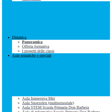
Didattica
Panoramica
Offerta formativa
I progetti delle classi
Aule tematiche e speciali
Aula Immersiva Miri
Aula Snoezelen (multisensoriale)
Aula STEM Scuola Primaria Don Barbera
Aula di informatica Scuola Primaria Don Barbera