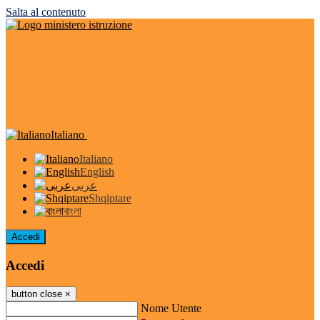
Salta al contenuto
Italiano
Italiano
English
عربى
Shqiptare
বাংলা
Accedi
Accedi
button close
×
Nome Utente