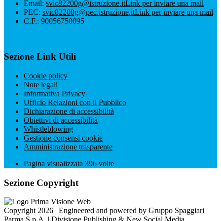
Email:
svic82200g@istruzione.it
Link per inviare una mail
PEC:
svic82200g@pec.istruzione.it
Link per inviare una mail
C.F.: 90056750095
Sezione Link Utili
Cookie policy
Note legali
Informativa Privacy
Ufficio Relazioni con il Pubblico
Dichiarazione di accessibilità
Obiettivi di accessibilità
Whistleblowing
Gestione consensi cookie
Amministrazione trasparente
Pagina visualizzata
396
volte
Sezione Copyright
Copyright 2026 | Engineered and powered by Gruppo Spaggiari
Parma S.p.A. | Divisione Publishing & New Social Media