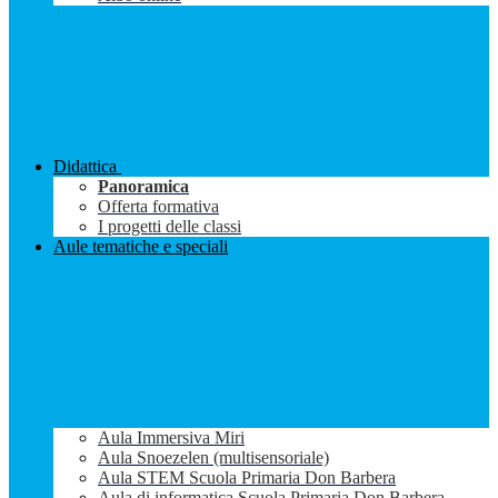
Didattica
Panoramica
Offerta formativa
I progetti delle classi
Aule tematiche e speciali
Aula Immersiva Miri
Aula Snoezelen (multisensoriale)
Aula STEM Scuola Primaria Don Barbera
Aula di informatica Scuola Primaria Don Barbera