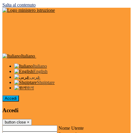
Salta al contenuto
Italiano
Italiano
English
عربى
Shqiptare
বাংলা
Accedi
Accedi
button close
×
Nome Utente