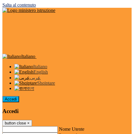
Salta al contenuto
Italiano
Italiano
English
عربى
Shqiptare
বাংলা
Accedi
Accedi
button close
×
Nome Utente