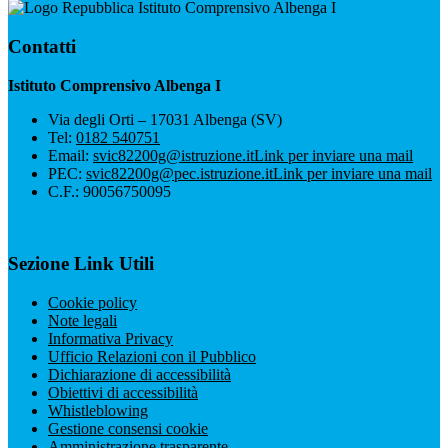
Istituto Comprensivo Albenga I
Contatti
Istituto Comprensivo Albenga I
Via degli Orti – 17031 Albenga (SV)
Tel:
0182 540751
Email:
svic82200g@istruzione.it
Link per inviare una mail
PEC:
svic82200g@pec.istruzione.it
Link per inviare una mail
C.F.: 90056750095
Sezione Link Utili
Cookie policy
Note legali
Informativa Privacy
Ufficio Relazioni con il Pubblico
Dichiarazione di accessibilità
Obiettivi di accessibilità
Whistleblowing
Gestione consensi cookie
Amministrazione trasparente