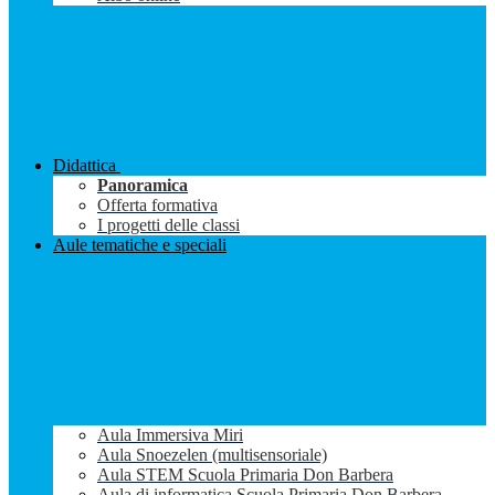
Didattica
Panoramica
Offerta formativa
I progetti delle classi
Aule tematiche e speciali
Aula Immersiva Miri
Aula Snoezelen (multisensoriale)
Aula STEM Scuola Primaria Don Barbera
Aula di informatica Scuola Primaria Don Barbera