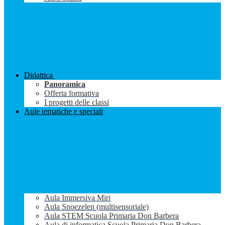
Didattica
Panoramica
Offerta formativa
I progetti delle classi
Aule tematiche e speciali
Aula Immersiva Miri
Aula Snoezelen (multisensoriale)
Aula STEM Scuola Primaria Don Barbera
Aula di informatica Scuola Primaria Don Barbera