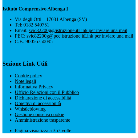
Istituto Comprensivo Albenga I
Via degli Orti – 17031 Albenga (SV)
Tel:
0182 540751
Email:
svic82200g@istruzione.it
Link per inviare una mail
PEC:
svic82200g@pec.istruzione.it
Link per inviare una mail
C.F.: 90056750095
Sezione Link Utili
Cookie policy
Note legali
Informativa Privacy
Ufficio Relazioni con il Pubblico
Dichiarazione di accessibilità
Obiettivi di accessibilità
Whistleblowing
Gestione consensi cookie
Amministrazione trasparente
Pagina visualizzata
357
volte