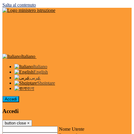
Salta al contenuto
Italiano
Italiano
English
عربى
Shqiptare
বাংলা
Accedi
Accedi
button close
×
Nome Utente