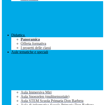
Didattica
Panoramica
Offerta formativa
I progetti delle classi
Aule tematiche e speciali
Aula Immersiva Miri
Aula Snoezelen (multisensoriale)
Aula STEM Scuola Primaria Don Barbera
Aula di informatica Scuola Primaria Don Barbera