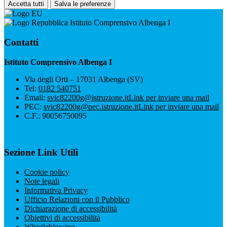
Accetta tutti
Salva le preferenze
Istituto Comprensivo Albenga I
Contatti
Istituto Comprensivo Albenga I
Via degli Orti – 17031 Albenga (SV)
Tel:
0182 540751
Email:
svic82200g@istruzione.it
Link per inviare una mail
PEC:
svic82200g@pec.istruzione.it
Link per inviare una mail
C.F.: 90056750095
Sezione Link Utili
Cookie policy
Note legali
Informativa Privacy
Ufficio Relazioni con il Pubblico
Dichiarazione di accessibilità
Obiettivi di accessibilità
Whistleblowing