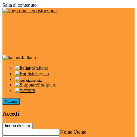
Salta al contenuto
Italiano
Italiano
English
عربى
Shqiptare
বাংলা
Accedi
Accedi
button close
×
Nome Utente