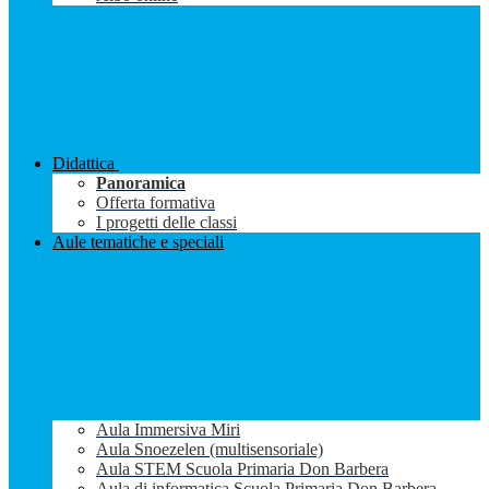
Didattica
Panoramica
Offerta formativa
I progetti delle classi
Aule tematiche e speciali
Aula Immersiva Miri
Aula Snoezelen (multisensoriale)
Aula STEM Scuola Primaria Don Barbera
Aula di informatica Scuola Primaria Don Barbera