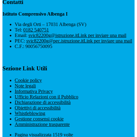
Contatti
Istituto Comprensivo Albenga I
Via degli Orti – 17031 Albenga (SV)
Tel:
0182 540751
Email:
svic82200g@istruzione.it
Link per inviare una mail
PEC:
svic82200g@pec.istruzione.it
Link per inviare una mail
C.F.: 90056750095
Sezione Link Utili
Cookie policy
Note legali
Informativa Privacy
Ufficio Relazioni con il Pubblico
Dichiarazione di accessibilità
Obiettivi di accessibilità
Whistleblowing
Gestione consensi cookie
Amministrazione trasparente
Pagina visualizzata
1519
volte