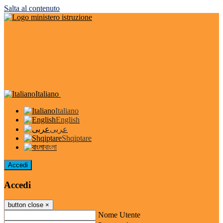
Salta al contenuto
Italiano
Italiano
English
عربى
Shqiptare
বাংলা
Accedi
Accedi
button close
×
Nome Utente