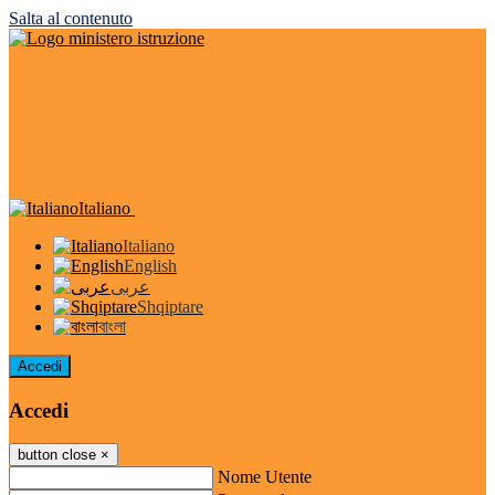
Salta al contenuto
Italiano
Italiano
English
عربى
Shqiptare
বাংলা
Accedi
Accedi
button close
×
Nome Utente