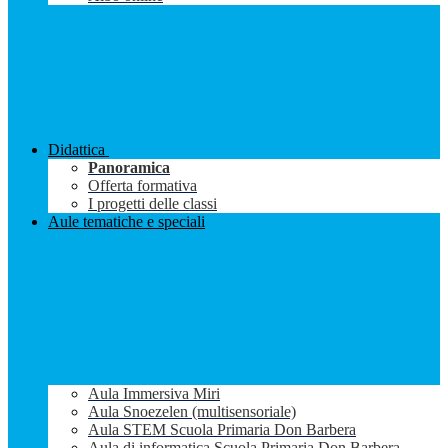
Didattica
Panoramica
Offerta formativa
I progetti delle classi
Aule tematiche e speciali
Aula Immersiva Miri
Aula Snoezelen (multisensoriale)
Aula STEM Scuola Primaria Don Barbera
Aula di informatica Scuola Primaria Don Barbera