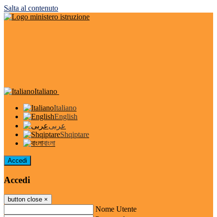
Salta al contenuto
Italiano
Italiano
English
عربى
Shqiptare
বাংলা
Accedi
Accedi
button close
×
Nome Utente