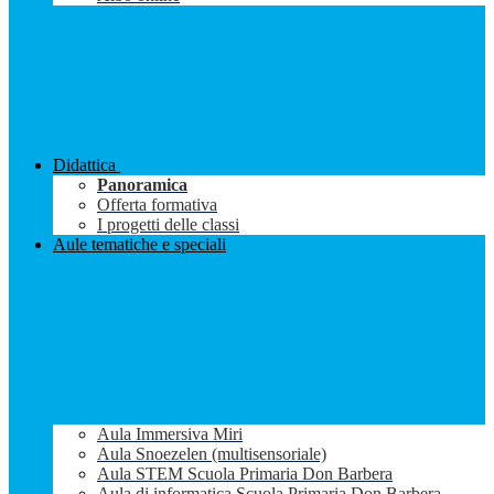
Didattica
Panoramica
Offerta formativa
I progetti delle classi
Aule tematiche e speciali
Aula Immersiva Miri
Aula Snoezelen (multisensoriale)
Aula STEM Scuola Primaria Don Barbera
Aula di informatica Scuola Primaria Don Barbera