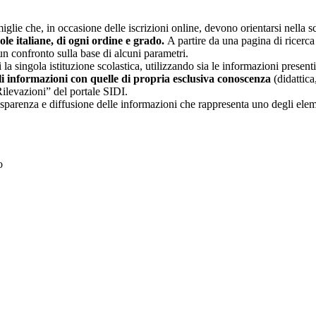
glie che, in occasione delle iscrizioni online, devono orientarsi nella sce
uole italiane, di ogni ordine e grado.
A partire da una pagina di ricerca e
un confronto sulla base di alcuni parametri.
 la singola istituzione scolastica, utilizzando sia le informazioni present
li informazioni con quelle di propria esclusiva conoscenza
(didattica,
Rilevazioni” del portale SIDI.
asparenza e diffusione delle informazioni che rappresenta uno degli eleme
to