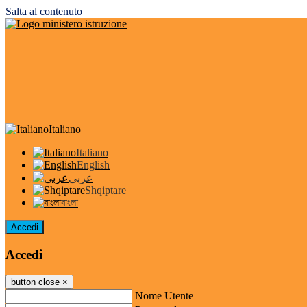
Salta al contenuto
Italiano
Italiano
English
عربى
Shqiptare
বাংলা
Accedi
Accedi
button close
×
Nome Utente