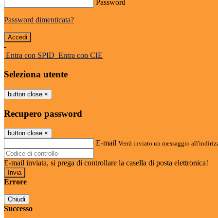
Password
Password dimenticata?
-
Entra con SPID
Entra con CIE
Seleziona utente
button close
×
Recupero password
button close
×
E-mail
Verrà inviato un messaggio all'indirizz
E-mail inviata, si prega di controllare la casella di posta elettronica!
Errore
Chiudi
Successo