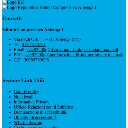
Istituto Comprensivo Albenga I
Contatti
Istituto Comprensivo Albenga I
Via degli Orti – 17031 Albenga (SV)
Tel:
0182 540751
Email:
svic82200g@istruzione.it
Link per inviare una mail
PEC:
svic82200g@pec.istruzione.it
Link per inviare una mail
C.F.: 90056750095
Sezione Link Utili
Cookie policy
Note legali
Informativa Privacy
Ufficio Relazioni con il Pubblico
Dichiarazione di accessibilità
Obiettivi di accessibilità
Whistleblowing
Gestione consensi cookie