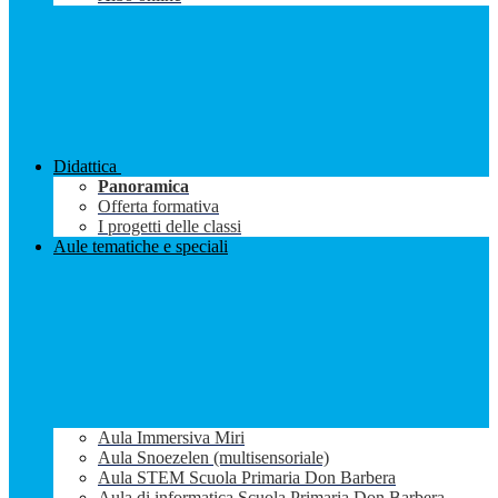
Didattica
Panoramica
Offerta formativa
I progetti delle classi
Aule tematiche e speciali
Aula Immersiva Miri
Aula Snoezelen (multisensoriale)
Aula STEM Scuola Primaria Don Barbera
Aula di informatica Scuola Primaria Don Barbera