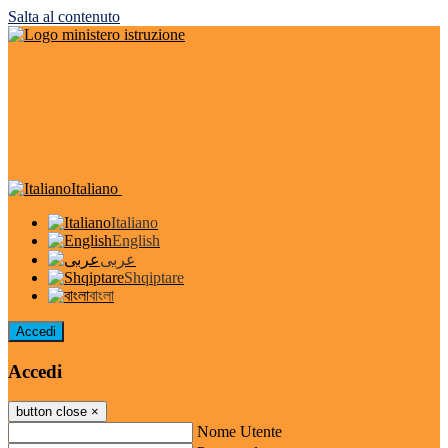
Salta al contenuto
Italiano
Italiano
English
عربى
Shqiptare
বাংলা
Accedi
Accedi
button close
×
Nome Utente