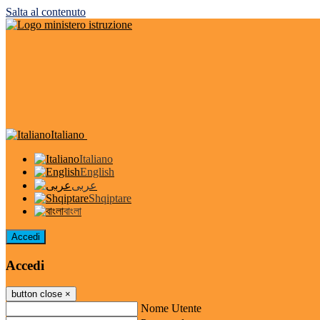
Salta al contenuto
Italiano
Italiano
English
عربى
Shqiptare
বাংলা
Accedi
Accedi
button close
×
Nome Utente