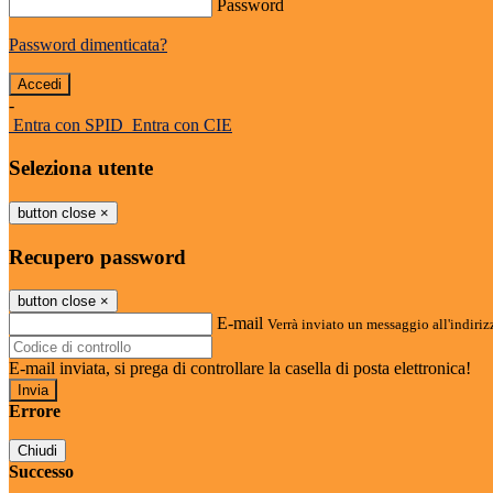
Password
Password dimenticata?
-
Entra con SPID
Entra con CIE
Seleziona utente
button close
×
Recupero password
button close
×
E-mail
Verrà inviato un messaggio all'indirizz
E-mail inviata, si prega di controllare la casella di posta elettronica!
Errore
Chiudi
Successo