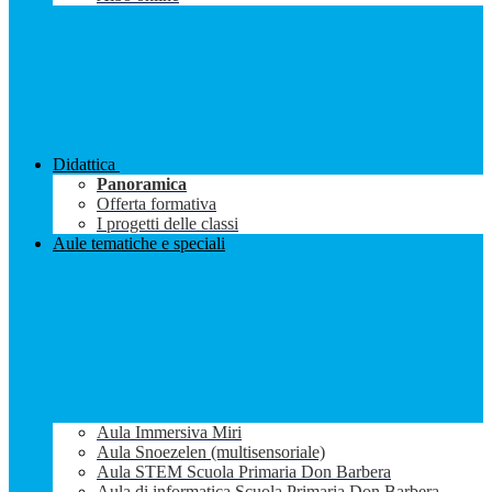
Didattica
Panoramica
Offerta formativa
I progetti delle classi
Aule tematiche e speciali
Aula Immersiva Miri
Aula Snoezelen (multisensoriale)
Aula STEM Scuola Primaria Don Barbera
Aula di informatica Scuola Primaria Don Barbera