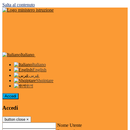
Salta al contenuto
Italiano
Italiano
English
عربى
Shqiptare
বাংলা
Accedi
Accedi
button close
×
Nome Utente