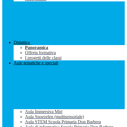
Didattica
Panoramica
Offerta formativa
I progetti delle classi
Aule tematiche e speciali
Aula Immersiva Miri
Aula Snoezelen (multisensoriale)
Aula STEM Scuola Primaria Don Barbera
Aula di informatica Scuola Primaria Don Barbera