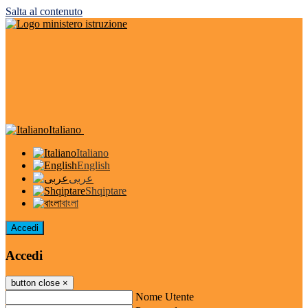
Salta al contenuto
Italiano
Italiano
English
عربى
Shqiptare
বাংলা
Accedi
Accedi
button close
×
Nome Utente