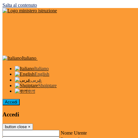
Salta al contenuto
Italiano
Italiano
English
عربى
Shqiptare
বাংলা
Accedi
Accedi
button close
×
Nome Utente