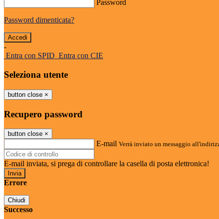
Password
Password dimenticata?
-
Entra con SPID
Entra con CIE
Seleziona utente
button close
×
Recupero password
button close
×
E-mail
Verrà inviato un messaggio all'indirizz
E-mail inviata, si prega di controllare la casella di posta elettronica!
Errore
Chiudi
Successo