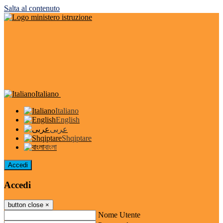
Salta al contenuto
Italiano
Italiano
English
عربى
Shqiptare
বাংলা
Accedi
Accedi
button close
×
Nome Utente