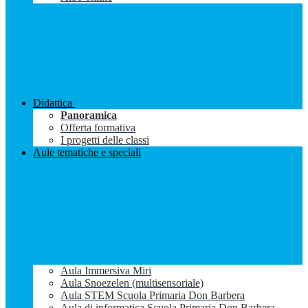
Didattica
Panoramica
Offerta formativa
I progetti delle classi
Aule tematiche e speciali
Aula Immersiva Miri
Aula Snoezelen (multisensoriale)
Aula STEM Scuola Primaria Don Barbera
Aula di informatica Scuola Primaria Don Barbera