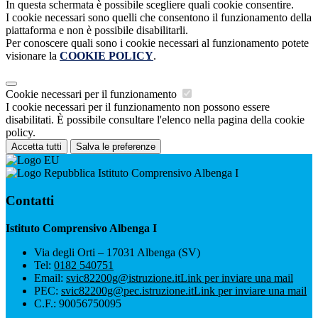
In questa schermata è possibile scegliere quali cookie consentire.
I cookie necessari sono quelli che consentono il funzionamento della
piattaforma e non è possibile disabilitarli.
Per conoscere quali sono i cookie necessari al funzionamento potete
visionare la
COOKIE POLICY
.
Cookie necessari per il funzionamento
I cookie necessari per il funzionamento non possono essere
disabilitati. È possibile consultare l'elenco nella pagina della cookie
policy.
Accetta tutti
Salva le preferenze
Istituto Comprensivo Albenga I
Contatti
Istituto Comprensivo Albenga I
Via degli Orti – 17031 Albenga (SV)
Tel:
0182 540751
Email:
svic82200g@istruzione.it
Link per inviare una mail
PEC:
svic82200g@pec.istruzione.it
Link per inviare una mail
C.F.: 90056750095