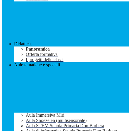
Didattica
Panoramica
Offerta formativa
I progetti delle classi
Aule tematiche e speciali
Aula Immersiva Miri
Aula Snoezelen (multisensoriale)
Aula STEM Scuola Primaria Don Barbera
Aula di informatica Scuola Primaria Don Barbera