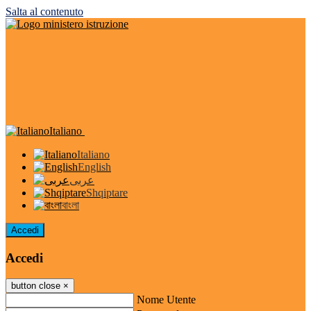
Salta al contenuto
Italiano
Italiano
English
عربى
Shqiptare
বাংলা
Accedi
Accedi
button close
×
Nome Utente