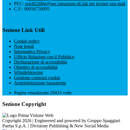
PEC:
svic82200g@pec.istruzione.it
Link per inviare una mail
C.F.: 90056750095
Sezione Link Utili
Cookie policy
Note legali
Informativa Privacy
Ufficio Relazioni con il Pubblico
Dichiarazione di accessibilità
Obiettivi di accessibilità
Whistleblowing
Gestione consensi cookie
Amministrazione trasparente
Pagina visualizzata
29433
volte
Sezione Copyright
Copyright 2026 | Engineered and powered by Gruppo Spaggiari
Parma S.p.A. | Divisione Publishing & New Social Media