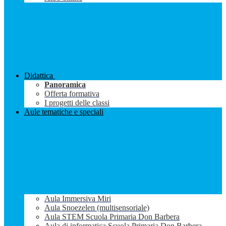
Didattica
Panoramica
Offerta formativa
I progetti delle classi
Aule tematiche e speciali
Aula Immersiva Miri
Aula Snoezelen (multisensoriale)
Aula STEM Scuola Primaria Don Barbera
Aula di informatica Scuola Primaria Don Barbera