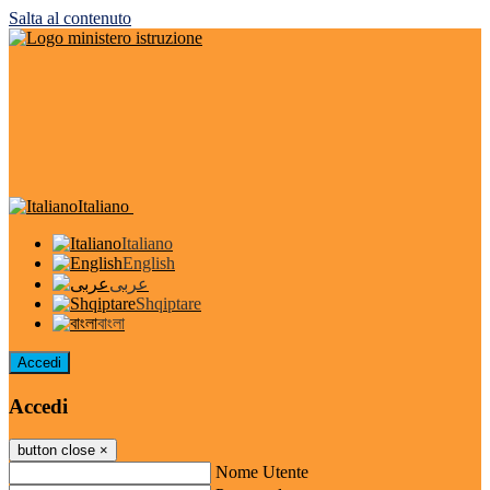
Salta al contenuto
Italiano
Italiano
English
عربى
Shqiptare
বাংলা
Accedi
Accedi
button close
×
Nome Utente