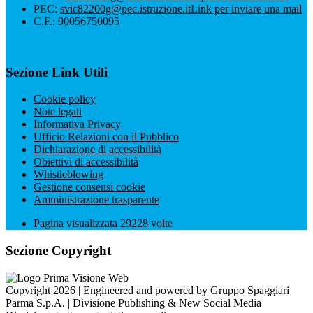
PEC:
svic82200g@pec.istruzione.it
Link per inviare una mail
C.F.: 90056750095
Sezione Link Utili
Cookie policy
Note legali
Informativa Privacy
Ufficio Relazioni con il Pubblico
Dichiarazione di accessibilità
Obiettivi di accessibilità
Whistleblowing
Gestione consensi cookie
Amministrazione trasparente
Pagina visualizzata
29228
volte
Sezione Copyright
Copyright 2026 | Engineered and powered by Gruppo Spaggiari
Parma S.p.A. | Divisione Publishing & New Social Media