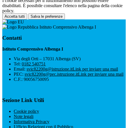
I cookie necessari per il funzionamento non possono essere
disabilitati. È possibile consultare l'elenco nella pagina della cookie
policy.
Accetta tutti
Salva le preferenze
Istituto Comprensivo Albenga I
Contatti
Istituto Comprensivo Albenga I
Via degli Orti – 17031 Albenga (SV)
Tel:
0182 540751
Email:
svic82200g@istruzione.it
Link per inviare una mail
PEC:
svic82200g@pec.istruzione.it
Link per inviare una mail
C.F.: 90056750095
Sezione Link Utili
Cookie policy
Note legali
Informativa Privacy
Ufficio Relazioni con il Pubblico