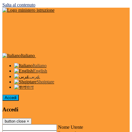
Salta al contenuto
Italiano
Italiano
English
عربى
Shqiptare
বাংলা
Accedi
Accedi
button close
×
Nome Utente