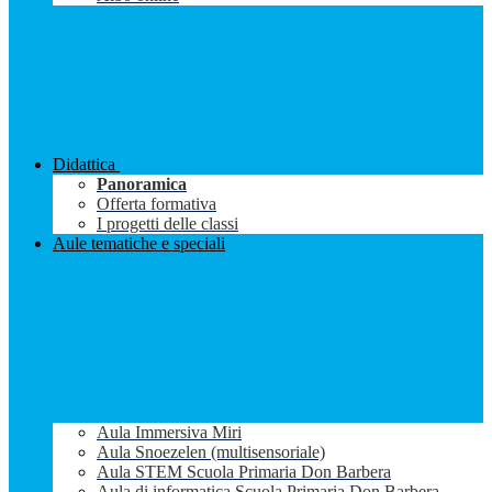
Didattica
Panoramica
Offerta formativa
I progetti delle classi
Aule tematiche e speciali
Aula Immersiva Miri
Aula Snoezelen (multisensoriale)
Aula STEM Scuola Primaria Don Barbera
Aula di informatica Scuola Primaria Don Barbera