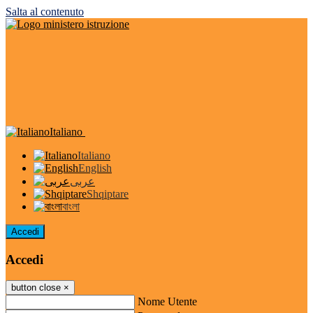
Salta al contenuto
Italiano
Italiano
English
عربى
Shqiptare
বাংলা
Accedi
Accedi
button close
×
Nome Utente