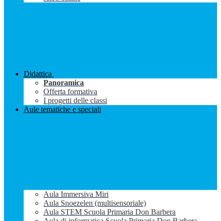
Didattica
Panoramica
Offerta formativa
I progetti delle classi
Aule tematiche e speciali
Aula Immersiva Miri
Aula Snoezelen (multisensoriale)
Aula STEM Scuola Primaria Don Barbera
Aula di informatica Scuola Primaria Don Barbera