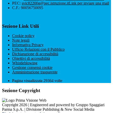
PEC:
svic82200g@pec.istruzione.it
Link per inviare una mail
C.F.: 90056750095
Sezione Link Utili
Cookie policy
Note legali
Informativa Privacy
Ufficio Relazioni con il Pubblico
Dichiarazione di accessibilità
Obiettivi di accessibilità
Whistleblowing
Gestione consensi cookie
Amministrazione trasparente
Pagina visualizzata
29364
volte
Sezione Copyright
Copyright 2026 | Engineered and powered by Gruppo Spaggiari
Parma S.p.A. | Divisione Publishing & New Social Media