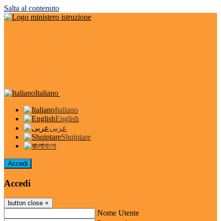
Salta al contenuto
Italiano
Italiano
English
عربى
Shqiptare
বাংলা
Accedi
Accedi
button close
×
Nome Utente