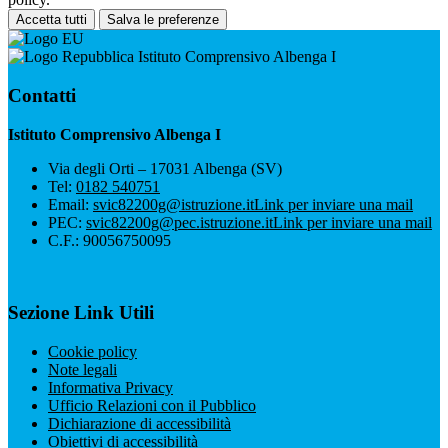
Accetta tutti
Salva le preferenze
Istituto Comprensivo Albenga I
Contatti
Istituto Comprensivo Albenga I
Via degli Orti – 17031 Albenga (SV)
Tel:
0182 540751
Email:
svic82200g@istruzione.it
Link per inviare una mail
PEC:
svic82200g@pec.istruzione.it
Link per inviare una mail
C.F.: 90056750095
Sezione Link Utili
Cookie policy
Note legali
Informativa Privacy
Ufficio Relazioni con il Pubblico
Dichiarazione di accessibilità
Obiettivi di accessibilità