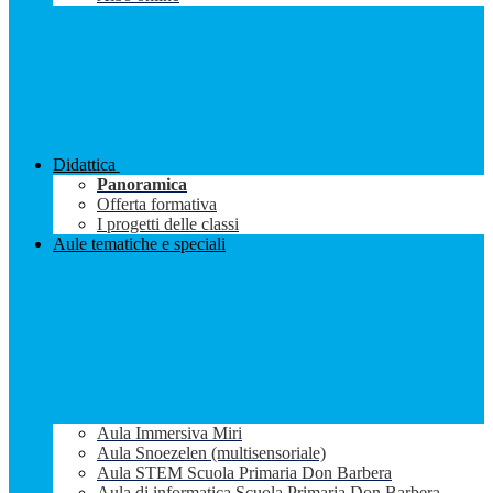
Didattica
Panoramica
Offerta formativa
I progetti delle classi
Aule tematiche e speciali
Aula Immersiva Miri
Aula Snoezelen (multisensoriale)
Aula STEM Scuola Primaria Don Barbera
Aula di informatica Scuola Primaria Don Barbera