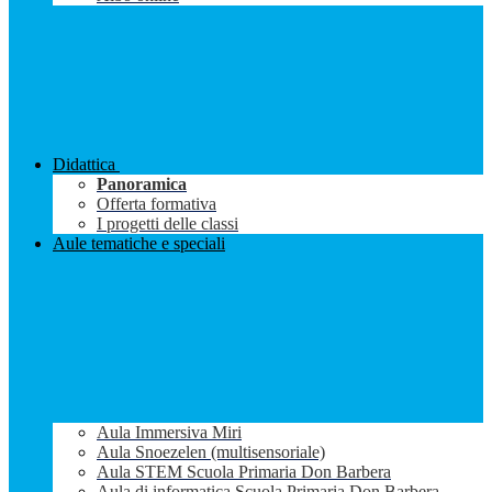
Didattica
Panoramica
Offerta formativa
I progetti delle classi
Aule tematiche e speciali
Aula Immersiva Miri
Aula Snoezelen (multisensoriale)
Aula STEM Scuola Primaria Don Barbera
Aula di informatica Scuola Primaria Don Barbera