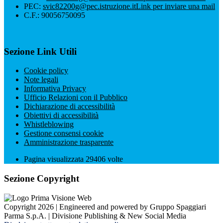
PEC:
svic82200g@pec.istruzione.it
Link per inviare una mail
C.F.: 90056750095
Sezione Link Utili
Cookie policy
Note legali
Informativa Privacy
Ufficio Relazioni con il Pubblico
Dichiarazione di accessibilità
Obiettivi di accessibilità
Whistleblowing
Gestione consensi cookie
Amministrazione trasparente
Pagina visualizzata
29406
volte
Sezione Copyright
Copyright 2026 | Engineered and powered by Gruppo Spaggiari
Parma S.p.A. | Divisione Publishing & New Social Media