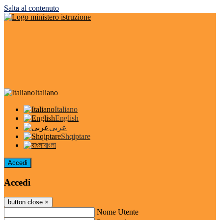
Salta al contenuto
Italiano
Italiano
English
عربى
Shqiptare
বাংলা
Accedi
Accedi
button close
×
Nome Utente