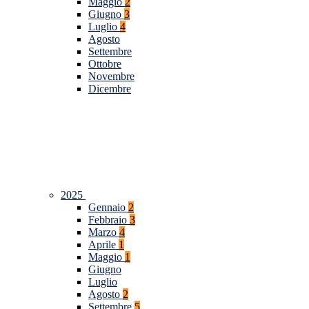
Maggio
2
Giugno
3
Luglio
4
Agosto
Settembre
Ottobre
Novembre
Dicembre
2025
Gennaio
2
Febbraio
3
Marzo
4
Aprile
1
Maggio
1
Giugno
Luglio
Agosto
2
Settembre
5