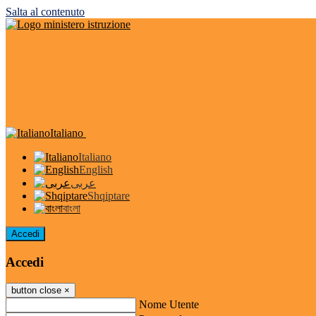
Salta al contenuto
Italiano
Italiano
English
عربى
Shqiptare
বাংলা
Accedi
Accedi
button close
×
Nome Utente