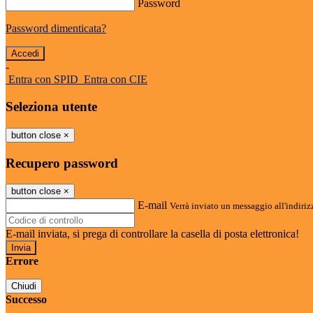
Password
Password dimenticata?
-
Entra con SPID
Entra con CIE
Seleziona utente
button close
×
Recupero password
button close
×
E-mail
Verrà inviato un messaggio all'indirizz
E-mail inviata, si prega di controllare la casella di posta elettronica!
Errore
Chiudi
Successo