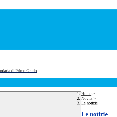
ondaria di Primo Grado
Home
>
Novità
>
Le notizie
Le notizie