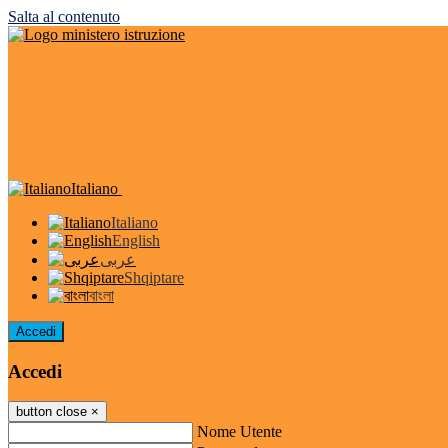
Salta al contenuto
Italiano
Italiano
English
عربى
Shqiptare
বাংলা
Accedi
Accedi
button close
×
Nome Utente