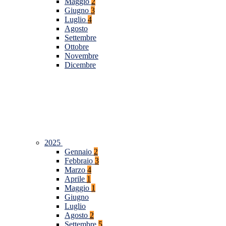
Maggio
2
Giugno
3
Luglio
4
Agosto
Settembre
Ottobre
Novembre
Dicembre
2025
Gennaio
2
Febbraio
3
Marzo
4
Aprile
1
Maggio
1
Giugno
Luglio
Agosto
2
Settembre
5