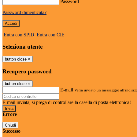
Password
Password dimenticata?
-
Entra con SPID
Entra con CIE
Seleziona utente
button close
×
Recupero password
button close
×
E-mail
Verrà inviato un messaggio all'indirizz
E-mail inviata, si prega di controllare la casella di posta elettronica!
Errore
Chiudi
Successo