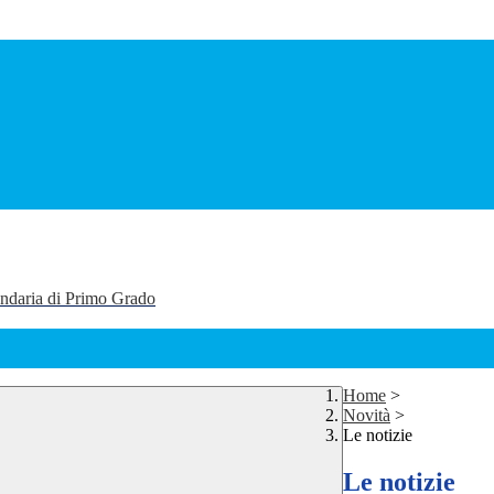
ondaria di Primo Grado
Home
>
Novità
>
Le notizie
Le notizie