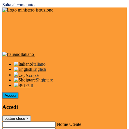
Salta al contenuto
Italiano
Italiano
English
عربى
Shqiptare
বাংলা
Accedi
Accedi
button close
×
Nome Utente