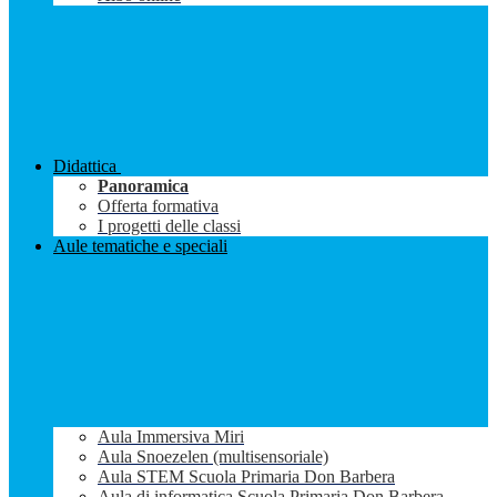
Didattica
Panoramica
Offerta formativa
I progetti delle classi
Aule tematiche e speciali
Aula Immersiva Miri
Aula Snoezelen (multisensoriale)
Aula STEM Scuola Primaria Don Barbera
Aula di informatica Scuola Primaria Don Barbera